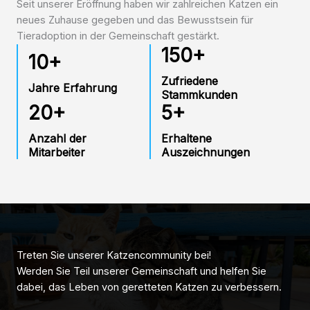
Seit unserer Eröffnung haben wir zahlreichen Katzen ein
neues Zuhause gegeben und das Bewusstsein für
Tieradoption in der Gemeinschaft gestärkt.
150
+
10
+
Zufriedene
Jahre Erfahrung
Stammkunden
20
+
5
+
Anzahl der
Erhaltene
Mitarbeiter
Auszeichnungen
Treten Sie unserer Katzencommunity bei!
Werden Sie Teil unserer Gemeinschaft und helfen Sie
dabei, das Leben von geretteten Katzen zu verbessern.