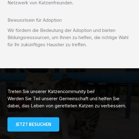
Netzwerk von Katzenfreunden.
Bewusstsein für Adoption
Wir fördern die Bedeutung der Adoption und bieten
Bildungsressourcen, um Ihnen zu helfen, die richtige Wahl
für Ihr zukünftiges Haustier zu treffen.
Treten Sie unserer Katzencommunity bei!
Werden Sie Teil unserer Gemeinschaft und helfen Sie
dabei, das Leben von geretteten Katzen zu verbessern.
JETZT BESUCHEN